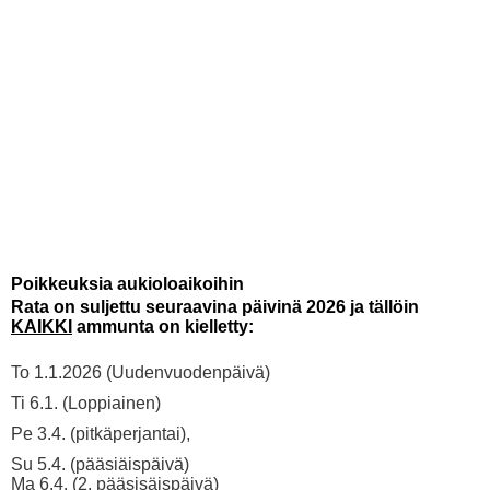
https://www.embed-map.com
Poikkeuksia aukioloaikoihin
Rata on suljettu seuraavina päivinä 2026 ja tällöin
KAIKKI
ammunta on kielletty:
To 1.1.2026 (Uudenvuodenpäivä)
Ti 6.1. (Loppiainen)
Pe 3.4. (pitkäperjantai),
Su 5.4. (pääsiäispäivä)
Ma 6.4. (2. pääsisäispäivä)