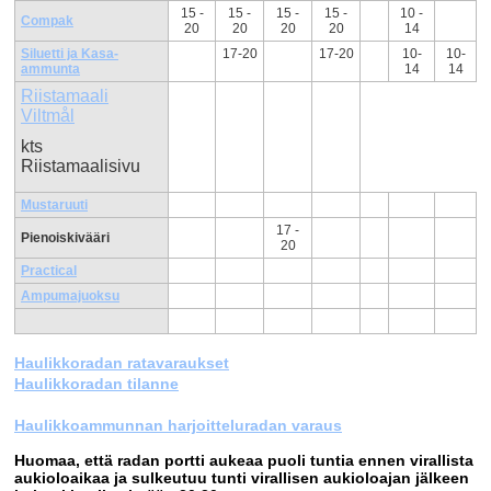
15 -
15 -
15 -
15 -
10 -
Compak
20
20
20
20
14
Siluetti ja Kasa-
17-20
17-20
10-
10-
ammunta
14
14
Riistamaali
Viltmål
kts
Riistamaalisivu
Mustaruuti
17 -
Pienoiskivääri
20
Practical
Ampumajuoksu
Haulikkoradan ratavaraukset
Haulikkoradan tilanne
Haulikkoammunnan harjoitteluradan varaus
Huomaa, että radan portti aukeaa puoli tuntia ennen virallista
aukioloaikaa ja sulkeutuu tunti virallisen aukioloajan jälkeen