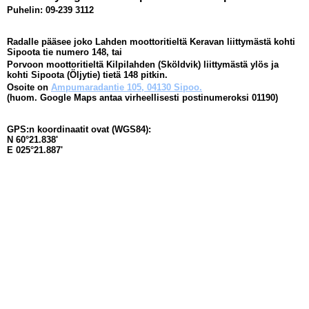
Puhelin: 09-239 3112
Radalle pääsee joko Lahden moottoritieltä Keravan liittymästä kohti
Sipoota tie numero 148, tai
Porvoon moottoritieltä Kilpilahden (Sköldvik) liittymästä ylös ja
kohti Sipoota (Öljytie) tietä 148 pitkin.
Osoite on
Ampumaradantie 105, 04130 Sipoo.
(huom. Google Maps antaa virheellisesti postinumeroksi 01190)
GPS:n koordinaatit ovat (WGS84):
N 60°21.838'
E 025°21.887'