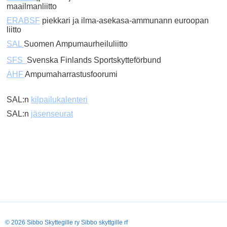
maailmanliitto
ERABSF
piekkari ja ilma-asekasa-ammunann euroopan
liitto
SAL
Suomen Ampumaurheiluliitto
SFS
Svenska Finlands Sportskytteförbund
AHF
Ampumaharrastusfoorumi
SAL:n
kilpailukalenteri
SAL:n
jäsenseurat
Tehty Yhdistysavaimella
©
2026 Sibbo Skyttegille ry Sibbo skyttgille rf