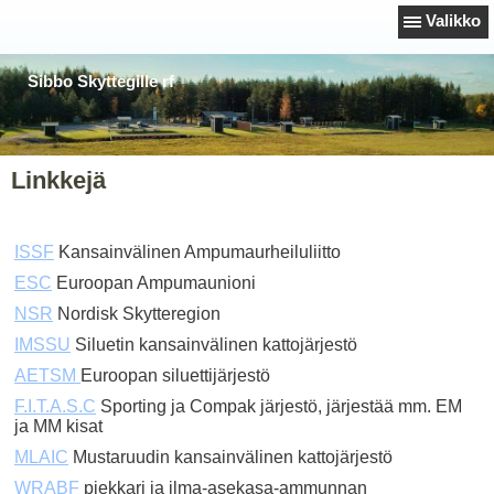
Valikko
Sibbo Skyttegille rf
Linkkejä
ISSF
Kansainvälinen Ampumaurheiluliitto
ESC
Euroopan Ampumaunioni
NSR
Nordisk Skytteregion
IMSSU
Siluetin kansainvälinen kattojärjestö
AETSM
Euroopan siluettijärjestö
F.I.T.A.S.C
Sporting ja Compak järjestö, järjestää mm. EM
ja MM kisat
MLAIC
Mustaruudin kansainvälinen kattojärjestö
WRABF
piekkari ja ilma-asekasa-ammunnan