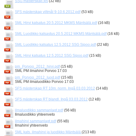
SSG mästerskap.xls
(32 kB)
SFS mästerskap viltmål 9-10.6.2012.pdf
(53 kB)
SML Hirvi katsatus 20.5.2012 MKMS Mäntsälä.pdf
(16 kB)
SML Luodikko katsastus 20.5.2012 MKMS Mäntsälä.pdf
(16 kB)
SML Luodikko katsatus 12.5.2012 SSG Sipoo.pdf
(22 kB)
SML Hirvi katsatus 12.5.2012 SSG Sipoo.pdf
(15 kB)
pm_Porvoo_2012_hirvi.pdf
(15 kB)
SML PM ilmahirvi Porvoo 17.03
pm_Porvoo_2012_luod.pdf
(15 kB)
SML PM ilmaluodikko Porvoo 17.03
SFS mästerskap RT 10m. norm. Ingå 03.03.2012
(14 kB)
SFS mästerskap RT blandl. Ingå 03.03.2012
(12 kB)
ilmaluodikko sammanlagt.pdf
(56 kB)
Ilmaluodikko yhteenveto
ilmahirvi sammanlagt.pdf
(55 kB)
Ilmahirvi yhteenveto
SML kats. ilmahirvi ja luodikko Mäntsälä
(213 kB)