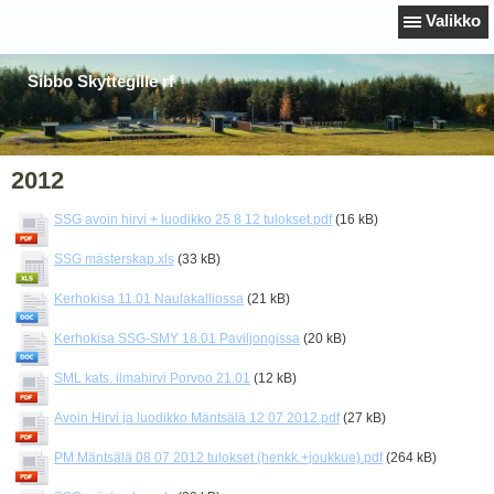
Valikko
Sibbo Skyttegille rf
2012
SSG avoin hirvi + luodikko 25 8 12 tulokset.pdf
(16 kB)
SSG mästerskap.xls
(33 kB)
Kerhokisa 11.01 Naulakalliossa
(21 kB)
Kerhokisa SSG-SMY 18.01 Paviljongissa
(20 kB)
SML kats. ilmahirvi Porvoo 21.01
(12 kB)
Avoin Hirvi ja luodikko Mäntsälä 12 07 2012.pdf
(27 kB)
PM Mäntsälä 08 07 2012 tulokset (henkk.+joukkue).pdf
(264 kB)